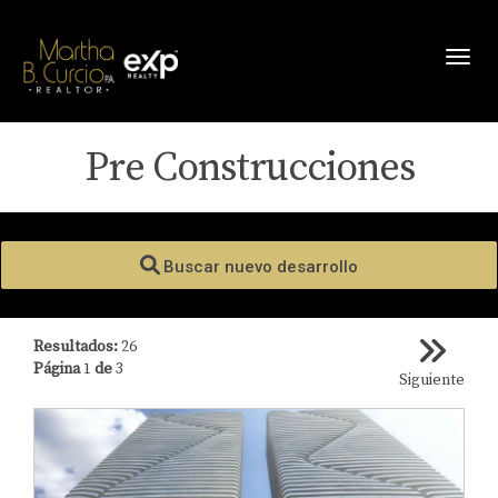
Toggl
Pre Construcciones
Buscar nuevo desarrollo
Resultados:
26
Página
1
de
3
Siguiente