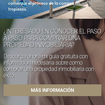
comenzar el proceso de la compra sin
tropiezos.
¿INTERESADO EN CONOCER EL PASO
A PASO PARA COMPRAR UNA
PROPIEDAD INMOBILIARIA?
Descarga ahora mi guía gratuita con
información necesaria sobre como
comprar una propiedad inmobiliaria con
éxito
MÁS INFORMACIÓN