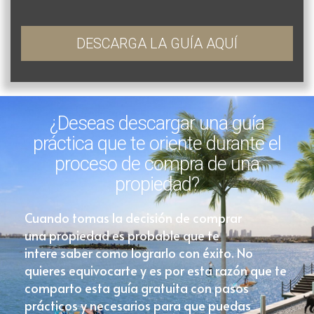
DESCARGA LA GUÍA AQUÍ
¿Deseas descargar una guía
práctica que te oriente durante el
proceso de compra de una
propiedad?
Cuando tomas la decisión de comprar
una propiedad es probable que te
intere saber como lograrlo con éxito. No
quieres equivocarte y es por esta razón que te
comparto esta guía gratuita con pasos
prácticos y necesarios para que puedas